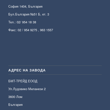
София 1404, България
Бул.България №51 Б, ет. 3
Тел.:
02/ 954 18 38
Факс: 02 / 954 9275 , 963 1557
АДРЕС НА ЗАВОДА
БМТ-ТРЕЙД ЕООД
Ул.Лудовико Миланези 2
3600 Лом
България