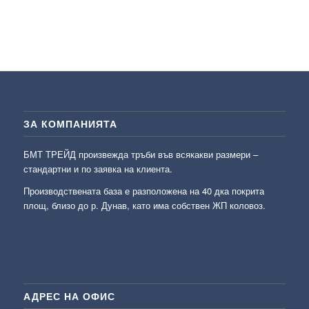
ЗА КОМПАНИЯТА
БМТ ТРЕЙД произвежда тръби във всякакви размери –
стандартни и по заявка на клиента.
Производствената база е разположена на 40 дка покрита
площ, близо до р. Дунав, като има собствен ЖП коловоз.
АДРЕС НА ОФИС