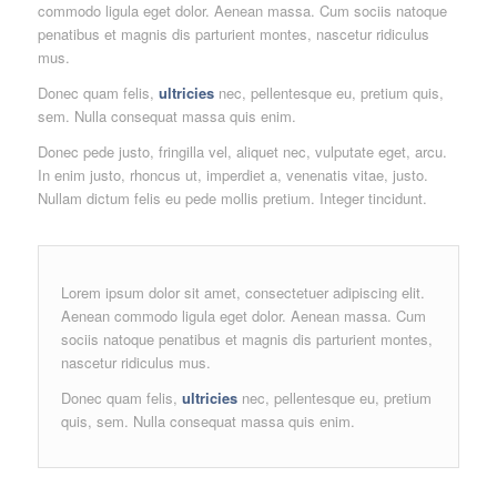
commodo ligula eget dolor. Aenean massa. Cum sociis natoque
penatibus et magnis dis parturient montes, nascetur ridiculus
mus.
Donec quam felis,
ultricies
nec, pellentesque eu, pretium quis,
sem. Nulla consequat massa quis enim.
Donec pede justo, fringilla vel, aliquet nec, vulputate eget, arcu.
In enim justo, rhoncus ut, imperdiet a, venenatis vitae, justo.
Nullam dictum felis eu pede mollis pretium. Integer tincidunt.
Lorem ipsum dolor sit amet, consectetuer adipiscing elit.
Aenean commodo ligula eget dolor. Aenean massa. Cum
sociis natoque penatibus et magnis dis parturient montes,
nascetur ridiculus mus.
Donec quam felis,
ultricies
nec, pellentesque eu, pretium
quis, sem. Nulla consequat massa quis enim.