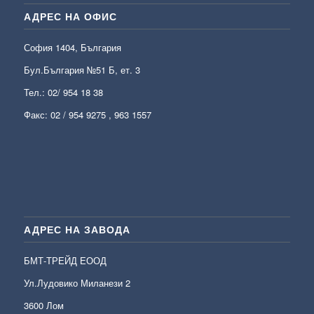
АДРЕС НА ОФИС
София 1404, България
Бул.България №51 Б, ет. 3
Тел.:
02/ 954 18 38
Факс: 02 / 954 9275 , 963 1557
АДРЕС НА ЗАВОДА
БМТ-ТРЕЙД ЕООД
Ул.Лудовико Миланези 2
3600 Лом