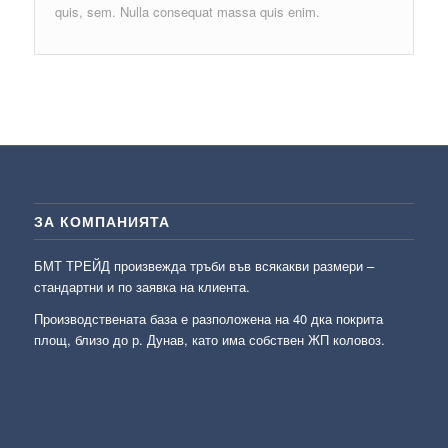
quis, sem. Nulla consequat massa quis enim.
ЗА КОМПАНИЯТА
БМТ ТРЕЙД произвежда тръби във всякакви размери –
стандартни и по заявка на клиента.
Производствената база е разположена на 40 дка покрита
площ, близо до р. Дунав, като има собствен ЖП коловоз.