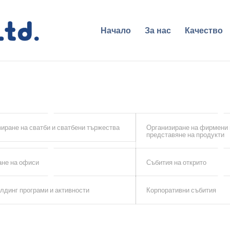
Начало
За нас
Качество
иране на сватби и сватбени тържества
Организиране на фирмени 
представяне на продукти
ане на офиси
Събития на открито
лдинг програми и активности
Корпоративни събития