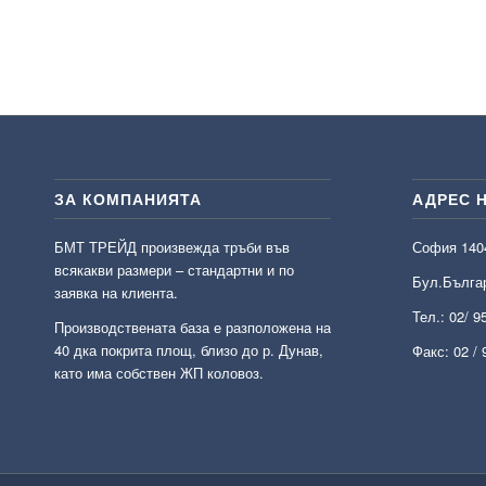
ЗА КОМПАНИЯТА
АДРЕС 
БМТ ТРЕЙД произвежда тръби във
София 140
всякакви размери – стандартни и по
Бул.Българ
заявка на клиента.
Тел.:
02/ 9
Производствената база е разположена на
40 дка покрита площ, близо до р. Дунав,
Факс: 02 / 
като има собствен ЖП коловоз.